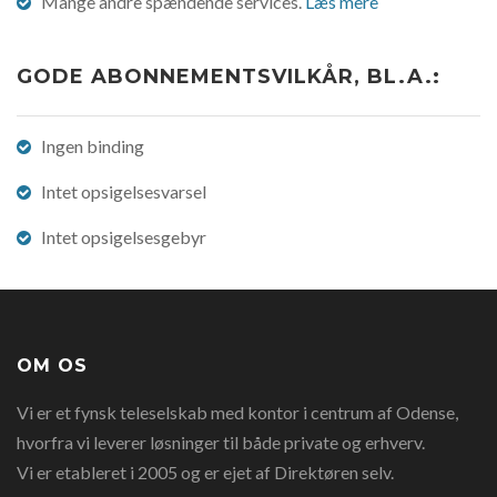
Mange andre spændende services.
Læs mere
GODE ABONNEMENTSVILKÅR, BL.A.:
Ingen binding
Intet opsigelsesvarsel
Intet opsigelsesgebyr
OM OS
Vi er et fynsk teleselskab med kontor i centrum af Odense,
hvorfra vi leverer løsninger til både private og erhverv.
Vi er etableret i 2005 og er ejet af Direktøren selv.