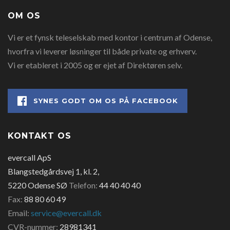
OM OS
Vi er et fynsk teleselskab med kontor i centrum af Odense,
hvorfra vi leverer løsninger til både private og erhverv.
Vi er etableret i 2005 og er ejet af Direktøren selv.
SYNES GODT OM OS PÅ FACEBOOK
KONTAKT OS
evercall ApS
Blangstedgårdsvej 1, kl. 2,
5220 Odense SØ
Telefon:
44 40 40 40
Fax:
88 80 60 49
Email:
service@evercall.dk
CVR-nummer:
28981341