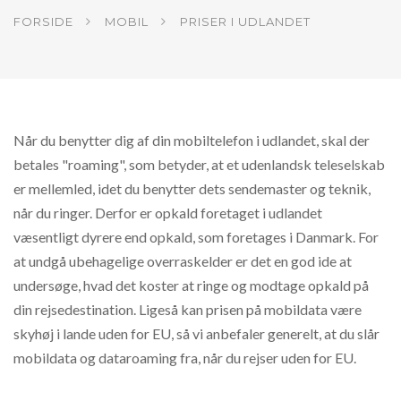
FORSIDE
MOBIL
PRISER I UDLANDET
Når du benytter dig af din mobiltelefon i udlandet, skal der
betales "roaming", som betyder, at et udenlandsk teleselskab
er mellemled, idet du benytter dets sendemaster og teknik,
når du ringer. Derfor er opkald foretaget i udlandet
væsentligt dyrere end opkald, som foretages i Danmark. For
at undgå ubehagelige overraskelder er det en god ide at
undersøge, hvad det koster at ringe og modtage opkald på
din rejsedestination. Ligeså kan prisen på mobildata være
skyhøj i lande uden for EU, så vi anbefaler generelt, at du slår
mobildata og dataroaming fra, når du rejser uden for EU.